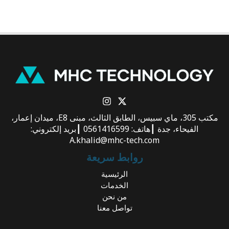
مكتب 305، ماي سبيس، الطابق الثالث، مبنى E8، ميدان إعمار،
الفيحاء، جدة ┃هاتف: 0561416599 ┃بريد إلكتروني:
A.khalid@mhc-tech.com
روابط سريعة
الرئيسية
الخدمات
من نحن
تواصل معنا